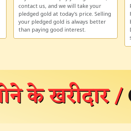
contact us, and we will take your
pledged gold at today’s price. Selling
your pledged gold is always better
than paying good interest.