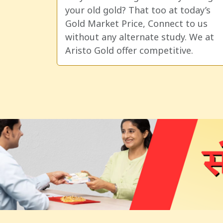
your old gold? That too at today’s
Gold Market Price, Connect to us
without any alternate study. We at
Aristo Gold offer competitive.