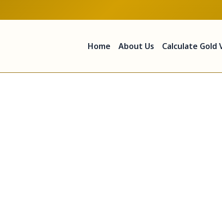
Home
About Us
Calculate Gold 