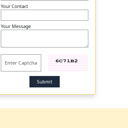
Your Contact
Your Message