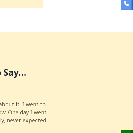
o Say…
bout it. I went to
I will give you 
low. One day I went
too when the jewell
tly, never expected
came to you guys t