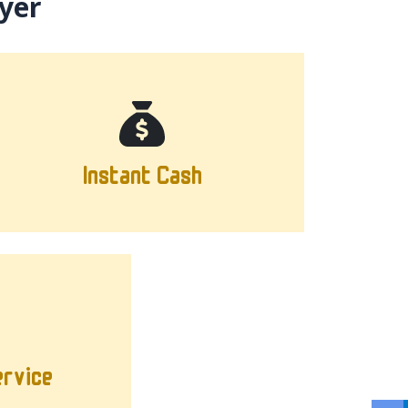
yer
Instant Cash
ervice