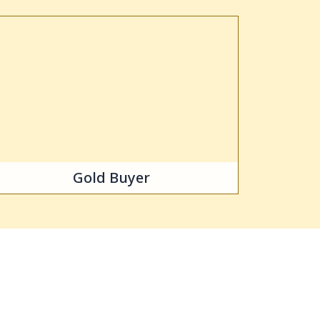
Gold Buyer