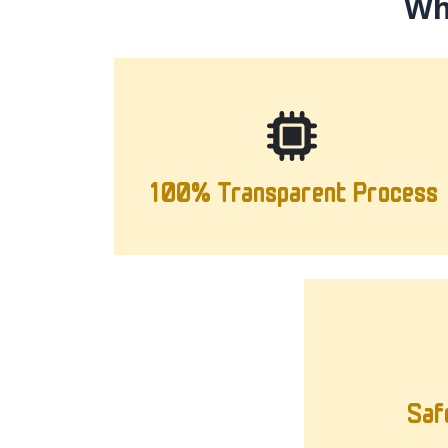
Wh
100% Transparent Process
Saf