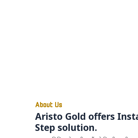
About Us
Aristo Gold offers Ins
Step solution.